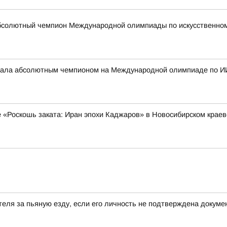
бсолютный чемпион Международной олимпиады по искусственному
стала абсолютным чемпионом на Международной олимпиаде по И
е «Роскошь заката: Иран эпохи Каджаров» в Новосибирском крае
еля за пьяную езду, если его личность не подтверждена докум