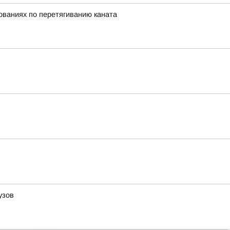
нованиях по перетягиванию каната
узов