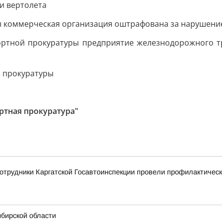
и вертолета
ы коммерческая организация оштрафована за нарушени
ортной прокуратуры предприятие железнодорожного 
 прокуратуры
ртная прокуратура"
сотрудники Каргатской Госавтоинспекции провели профилактиче
ибирской области