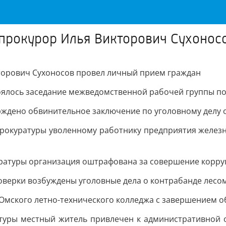
прокурор Илья Викторович Сухонос
торович Сухоносов провел личный прием граждан
оялось заседание межведомственной рабочей группы п
рждено обвинительное заключение по уголовному делу 
прокуратуры уволенному работнику предприятия железн
ратуры организация оштрафована за совершение корр
оверки возбуждены уголовные дела о контрабанде лесом
Омского летно-технического колледжа с завершением о
туры местный житель привлечен к административной 