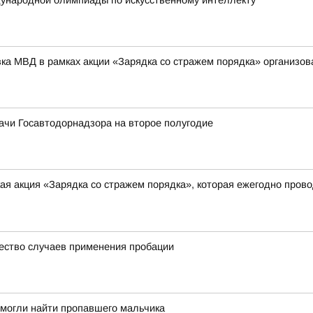
ународной олимпиады по искусственному интеллекту
вка МВД в рамках акции «Зарядка со стражем порядка» организо
ачи Госавтодорнадзора на второе полугодие
я акция «Зарядка со стражем порядка», которая ежегодно прово
ество случаев применения пробации
омогли найти пропавшего мальчика