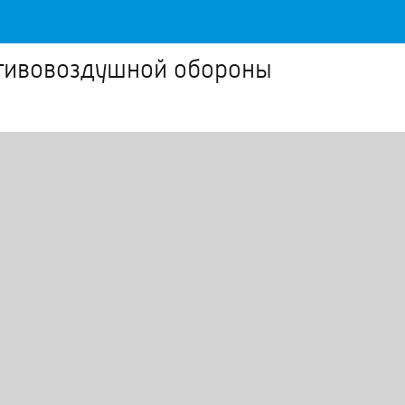
отивовоздушной обороны