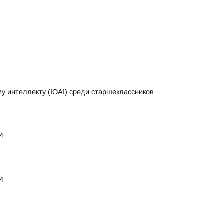
 интеллекту (IOAI) среди старшеклассников
И
И