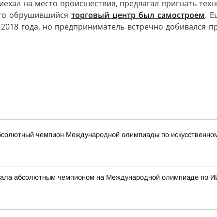
иехал на место происшествия, предлагал пригнать техн
 что обрушившийся
торговый центр был самостроем
. 
с 2018 года, но предприниматель встречно добивался п
бсолютный чемпион Международной олимпиады по искусственному
стала абсолютным чемпионом на Международной олимпиаде по И