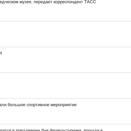
ведческом музее, передает корреспондент ТАСС
И
вали большое спортивное мероприятие
дится в преддверии Дня физкультурника, прошли в