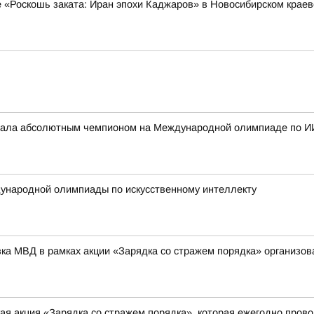
е «Роскошь заката: Иран эпохи Каджаров» в Новосибирском крае
стала абсолютным чемпионом на Международной олимпиаде по И
ународной олимпиады по искусственному интеллекту
вка МВД в рамках акции «Зарядка со стражем порядка» организо
я акция «Зарядка со стражем порядка», которая ежегодно прово