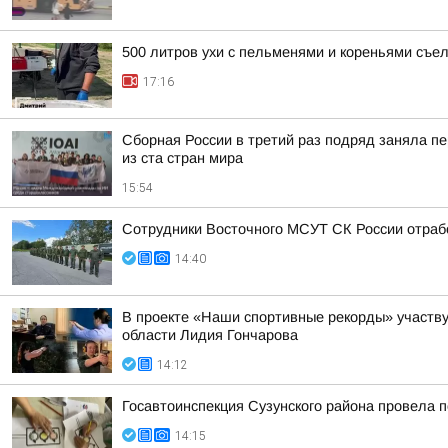
500 литров ухи с пельменями и кореньями съе
17:16
Сборная России в третий раз подряд заняла пе
из ста стран мира
15:54
Сотрудники Восточного МСУТ СК России отрабо
14:40
В проекте «Наши спортивные рекорды» участву
области Лидия Гончарова
14:12
Госавтоинспекция Сузунского района провела п
14:15