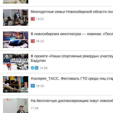
Многодетные семьи Новосибирской области пол
16:25
В новосибирских кинотеатрах — новинка: «Пос
18:24
В проекте «Наши спортивные рекорды» участв
Бадулин
14:04
#галерея_ТАСС. Фестиваль ГТО среди лиц стар
18:03
На бесплатную диспансеризацию зовут новоси
17:04