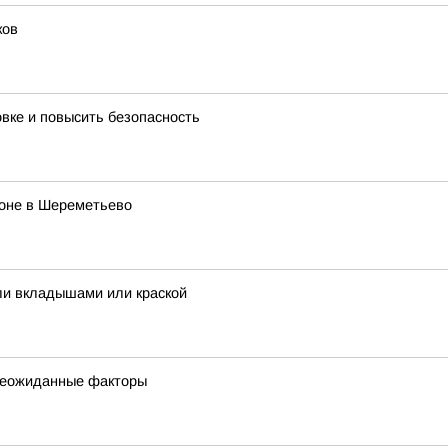
ков
овке и повысить безопасность
роне в Шереметьево
ли вкладышами или краской
 неожиданные факторы