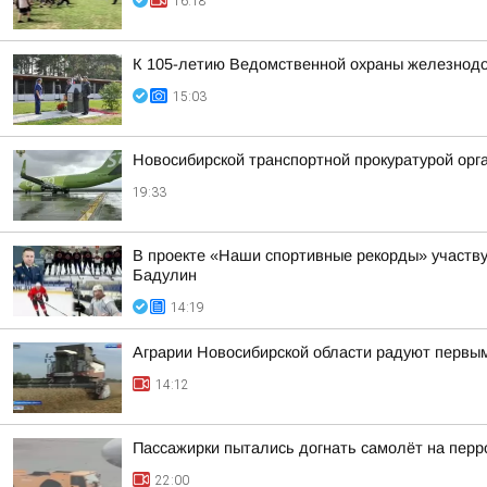
16:18
К 105-летию Ведомственной охраны железнодор
15:03
Новосибирской транспортной прокуратурой орг
19:33
В проекте «Наши спортивные рекорды» участв
Бадулин
14:19
Аграрии Новосибирской области радуют первы
14:12
Пассажирки пытались догнать самолёт на пер
22:00