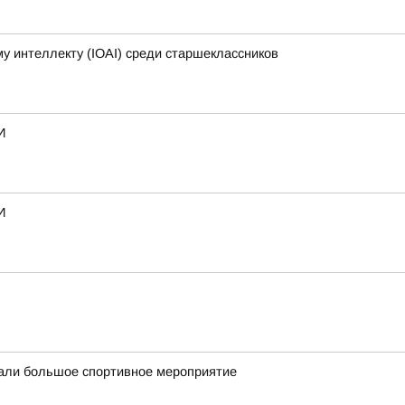
 интеллекту (IOAI) среди старшеклассников
И
И
вали большое спортивное мероприятие