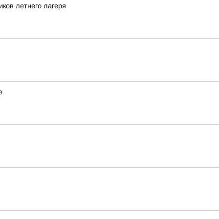
иков летнего лагеря
е