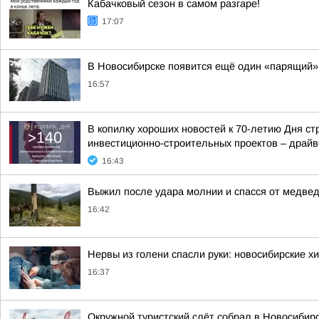
Кабачковый сезон в самом разгаре!
17:07
В Новосибирске появится ещё один «парящий»
16:57
В копилку хороших новостей к 70-летию Дня с
инвестиционно-строительных проектов – драйве
16:43
Выжил после удара молнии и спасся от медве
16:42
Нервы из голени спасли руки: новосибирские х
16:37
Окружной туристский слёт собрал в Новосибир