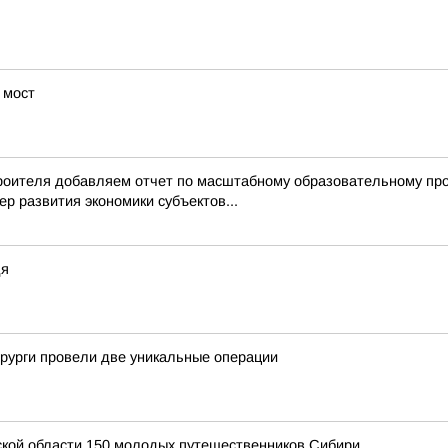
 мост
троителя добавляем отчет по масштабному образовательному пр
р развития экономики субъектов...
дя
ирурги провели две уникальные операции
ской области 150 молодых путешественников Сибири