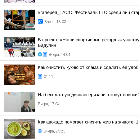
#галерея_ТАСС. Фестиваль ГТО среди лиц стар
Вчера, 18:03
В проекте «Наши спортивные рекорды» участв
Бадулин
Вчера, 14:04
Как очистить кухню от хлама и сделать её удо
01:11
На бесплатную диспансеризацию зовут новоси
Вчера, 17:04
Как авокадо помогает снизить жир на животе: 1
Вчера, 23:25