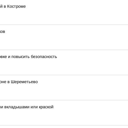
й в Костроме
ков
овке и повысить безопасность
роне в Шереметьево
ли вкладышами или краской