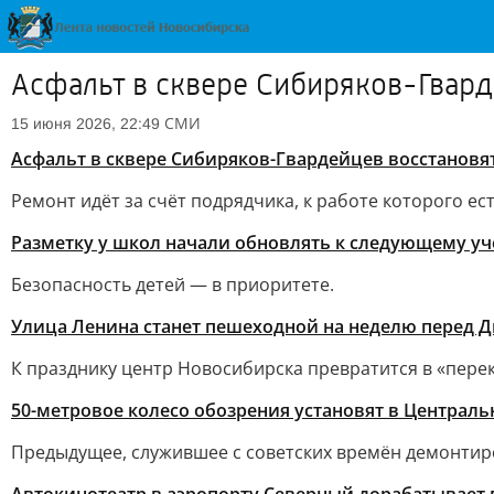
Асфальт в сквере Сибиряков-Гвард
СМИ
15 июня 2026, 22:49
Асфальт в сквере Сибиряков-Гвардейцев восстановят
Ремонт идёт за счёт подрядчика, к работе которого ес
Разметку у школ начали обновлять к следующему уч
Безопасность детей — в приоритете.
Улица Ленина станет пешеходной на неделю перед Д
К празднику центр Новосибирска превратится в «пере
50-метровое колесо обозрения установят в Централь
Предыдущее, служившее с советских времён демонтиро