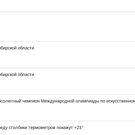
ибирской области
ибирской области
бсолютный чемпион Международной олимпиады по искусственному
обеду столбики термометров покажут +21°