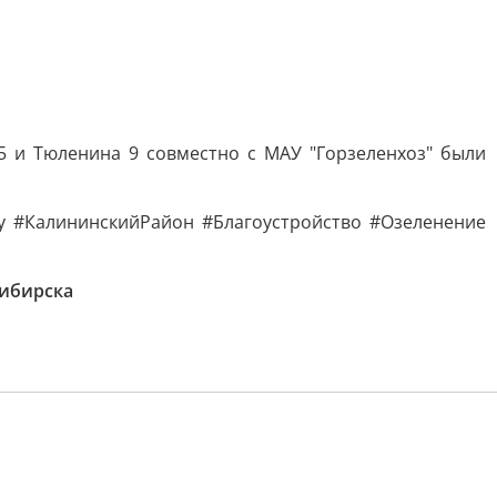
 и Тюленина 9 совместно с МАУ "Горзеленхоз" были
ту #КалининскийРайон #Благоустройство #Озеленение
ибирска