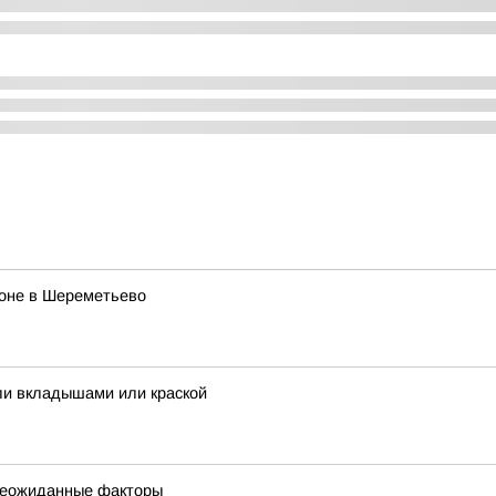
роне в Шереметьево
ли вкладышами или краской
 неожиданные факторы