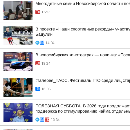
Многодетные семьи Новосибирской области пол
16:25
В проекте «Наши спортивные рекорды» участв
Бадулин
14:04
В новосибирских кинотеатрах — новинка: «Пос
18:24
#галерея_ТАСС. Фестиваль ГТО среди лиц стар
18:03
ПОЛЕЗНАЯ СУББОТА. В 2026 году продолжается
поддержка по стимулированию найма отдельных
13:34