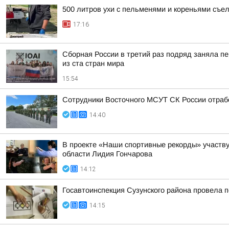
500 литров ухи с пельменями и кореньями съе
17:16
Сборная России в третий раз подряд заняла пе
из ста стран мира
15:54
Сотрудники Восточного МСУТ СК России отрабо
14:40
В проекте «Наши спортивные рекорды» участву
области Лидия Гончарова
14:12
Госавтоинспекция Сузунского района провела п
14:15