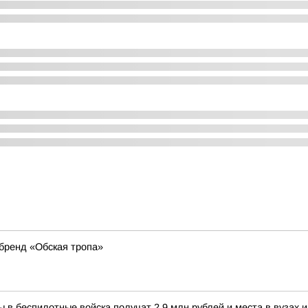
 бренд «Обская тропа»
цы в беспилотные войска получат 2,9 млн рублей и места в вуза