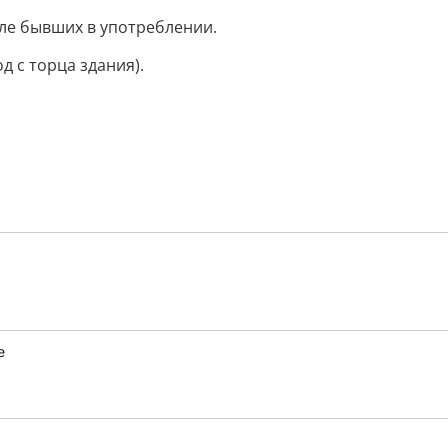
ле бывших в употреблении.
д с торца здания).
е