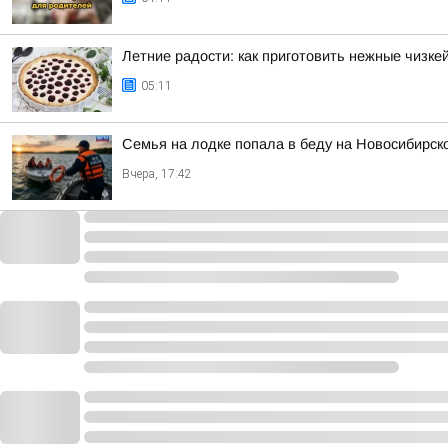
Летние радости: как приготовить нежные чизке
05:11
Семья на лодке попала в беду на Новосибирс
Вчера, 17:42