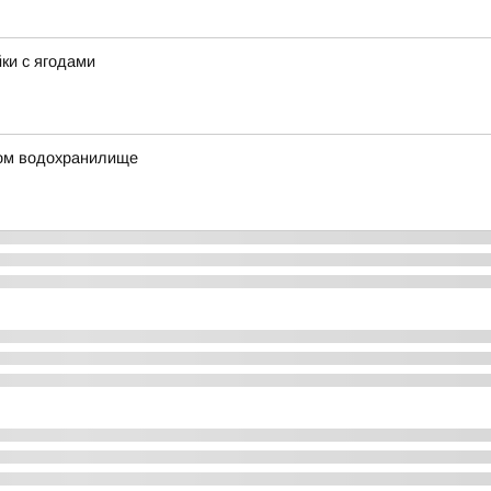
йки с ягодами
ком водохранилище