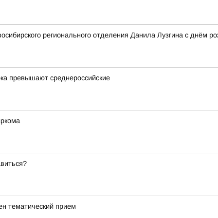
осибирского регионального отделения Данила Лузгина с днём ро
ока превышают среднероссийские
иркома
авиться?
ен тематический прием