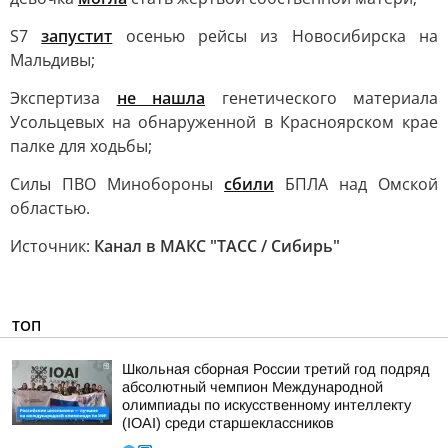
S7
запустит
осенью рейсы из Новосибирска на
Мальдивы;
Экспертиза
не нашла
генетического материала
Усольцевых на обнаруженной в Красноярском крае
палке для ходьбы;
Силы ПВО Минобороны
сбили
БПЛА над Омской
областью.
Источник:
Канал в МАКС "ТАСС / Сибирь"
ТОП
Школьная сборная России третий год подряд
абсолютный чемпион Международной
олимпиады по искусственному интеллекту
(IOAI) среди старшеклассников