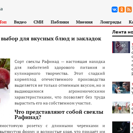
Топ
Видео
СМИ
Паблики
Мнения
Лонгриды
К
Лента н
 выбор для вкусных блюд и закладок
Сорт свеклы Рафинад — настоящая находка
для любителей здорового питания и
кулинарного творчества. Этот сладкий
корнеплод отечественного производства
выделяется не только отменным вкусом, но и
выдающимися агрономическими
характеристиками, что позволяет без труда
вырастить его на собственном участке.
Что представляют собой свеклы
Рафинад?
рямостоячую розетку с длинными черенками и
вытянутую форму и волнистые края, что придаёт им