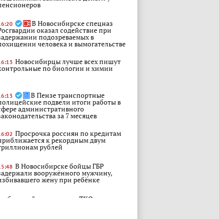
пенсионеров
В Новосибирске спецназ
16:20
Росгвардии оказал содействие при
задержании подозреваемых в
похищении человека и вымогательстве
Новосибирцы лучше всех пишут
16:13
контрольные по биологии и химии
В Пензе транспортные
16:13
полицейские подвели итоги работы в
сфере административного
законодательства за 7 месяцев
Просрочка россиян по кредитам
16:02
приближается к рекордным двум
триллионам рублей
В Новосибирске бойцы ГБР
15:48
задержали вооружённого мужчину,
избивавшего жену при ребёнке
сибирский регоператор ТКО
хозяйство" (САХ) намерен оспорить
е Росприроднадзора о погашении