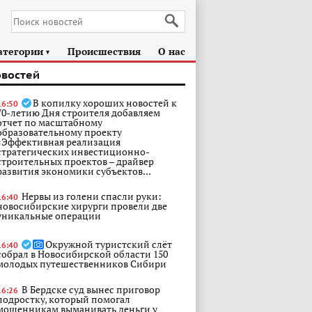
атегории
Происшествия
О нас
►
овостей
В копилку хороших новостей к
16:50
70-летию Дня строителя добавляем
отчет по масштабному
образовательному проекту
«Эффективная реализация
стратегических инвестиционно-
строительных проектов – драйвер
развития экономики субъектов...
Нервы из голени спасли руки:
16:40
новосибирские хирурги провели две
уникальные операции
Окружной туристский слёт
16:40
собрал в Новосибирской области 150
молодых путешественников Сибири
В Бердске суд вынес приговор
16:26
подростку, который помогал
мошенникам выманивать деньги у