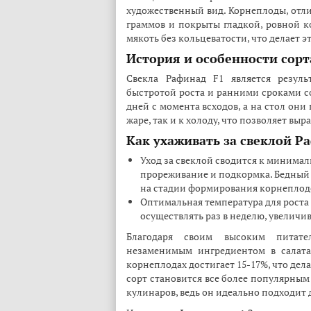
художественный вид. Корнеплоды, отли
граммов и покрыты гладкой, ровной к
мякоть без кольцеватости, что делает 
История и особенности сорт
Свекла Рафинад F1 является резуль
быстротой роста и ранними сроками со
дней с момента всходов, а на стол они 
жаре, так и к холоду, что позволяет вы
Как ухаживать за свеклой Р
Уход за свеклой сводится к минима
прореживание и подкормка. Бедный 
на стадии формирования корнеплод
Оптимальная температура для роста 
осуществлять раз в неделю, увеличи
Благодаря своим высоким питате
незаменимым ингредиентом в салата
корнеплодах достигает 15-17%, что дела
сорт становится все более популярным
кулинаров, ведь он идеально подходит