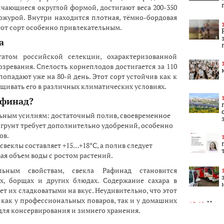
чающиеся округлой формой, достигают веса 200-350
ожурой. Внутри находится плотная, тёмно-бордовая
этот сорт особенно привлекательным.
а
татом российской селекции, охарактеризованной
зревания. Спелость корнеплодов достигается за 110
попадают уже на 80-й день. Этот сорт устойчив как к
ращивать его в различных климатических условиях.
афинад?
льным усилиям: достаточный полив, своевременное
грунт требует дополнительно удобрений, особенно
ов.
свеклы составляет +15…+18°C, а полив следует
вая объем воды с ростом растений.
льным свойствам, свекла Рафинад становится
х, борщах и других блюдах. Содержание сахара в
ет их сладковатыми на вкус. Неудивительно, что этот
 как у профессиональных поваров, так и у домашних
Ново
15:48
 для консервирования и зимнего хранения.
"Спецавто
требовани