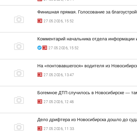
Финишная прямая. Голосование за благоустрой
27.05.2026, 15:52
Комментарий начальника отдела информации и
27.05.2026, 15:52
На «понтовавшегося» водителя из Новосибирск
27.05.2026, 13:47
Богемное ДТП случилось в Новосибирске — та
27.05.2026, 12:48
Дело дрифтера из Новосибирска дошло до суд
27.05.2026, 11:33