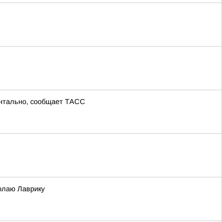
ентально, сообщает ТАСС
олаю Лаврику