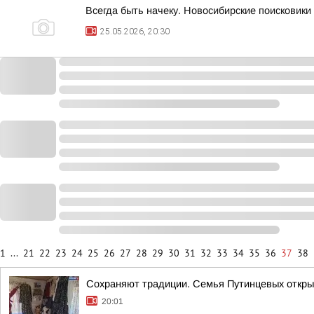
Всегда быть начеку. Новосибирские поисковик
25.05.2026, 20:30
1
...
21
22
23
24
25
26
27
28
29
30
31
32
33
34
35
36
37
38
Сохраняют традиции. Семья Путинцевых откры
20:01