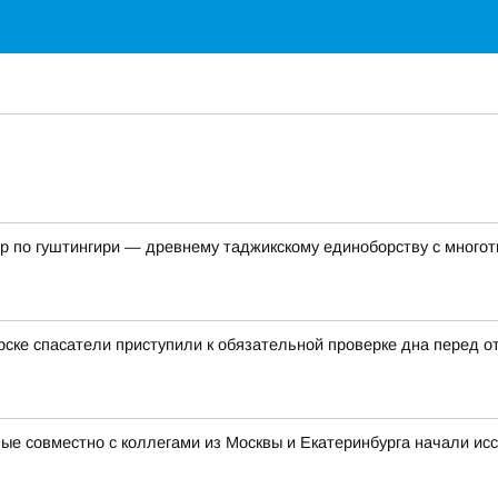
р по гуштингири — древнему таджикскому единоборству с много
ске спасатели приступили к обязательной проверке дна перед о
ые совместно с коллегами из Москвы и Екатеринбурга начали и