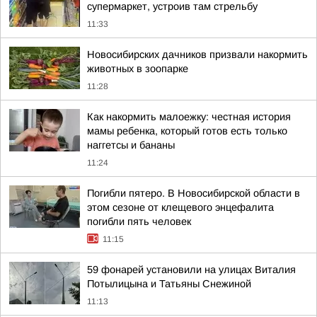
супермаркет, устроив там стрельбу
11:33
Новосибирских дачников призвали накормить
животных в зоопарке
11:28
Как накормить малоежку: честная история
мамы ребенка, который готов есть только
наггетсы и бананы
11:24
Погибли пятеро. В Новосибирской области в
этом сезоне от клещевого энцефалита
погибли пять человек
11:15
59 фонарей установили на улицах Виталия
Потылицына и Татьяны Снежиной
11:13