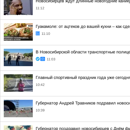
Новосибирцев ждут длинные новогодние канику
11:12
Гуакамоле: от ацтеков до вашей кухни – как с
11:10
В Новосибирской области транспортные полице
11:03
Главный спортивный праздник года уже сегодн
10:42
Губернатор Андрей Травников подравил новос
10:39
Губернатор поздравил новосибирцев с Днём ф