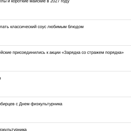
лы и короткие майские в 2027 году
делать классический соус любимым блюдом
йские присоединились к акции «Зарядка со стражем порядка»
я
ибирцев с Днем физкультурника
изкультурника