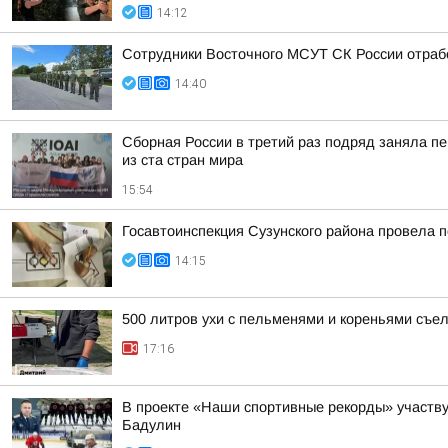
14:12
Сотрудники Восточного МСУТ СК России отрабо
14:40
Сборная России в третий раз подряд заняла пе
из ста стран мира
15:54
Госавтоинспекция Сузунского района провела п
14:15
500 литров ухи с пельменями и кореньями съе
17:16
В проекте «Наши спортивные рекорды» участв
Бадулин