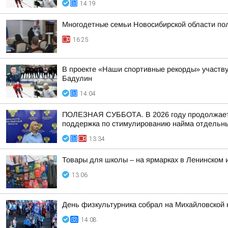
14:19
Многодетные семьи Новосибирской области пол
16:25
В проекте «Наши спортивные рекорды» участв
Бадулин
14:04
ПОЛЕЗНАЯ СУББОТА. В 2026 году продолжается
поддержка по стимулированию найма отдельных
13:34
Товары для школы – на ярмарках в Ленинском 
13:06
День физкультурника собрал на Михайловской 
14:08