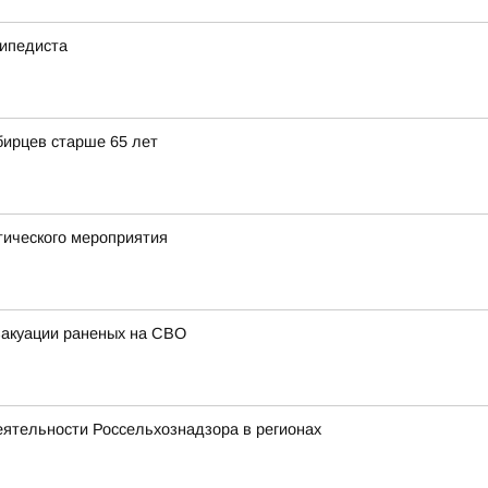
сипедиста
бирцев старше 65 лет
тического мероприятия
вакуации раненых на СВО
еятельности Россельхознадзора в регионах