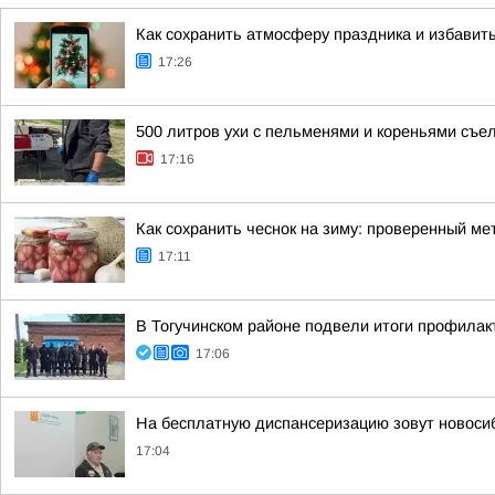
Как сохранить атмосферу праздника и избавит
17:26
500 литров ухи с пельменями и кореньями съе
17:16
Как сохранить чеснок на зиму: проверенный ме
17:11
В Тогучинском районе подвели итоги профилак
17:06
На бесплатную диспансеризацию зовут новоси
17:04