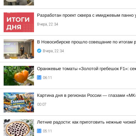
Разработан проект сквера с имиджевым панно 
Вчера, 22:34
В Новосибирске прошло совещание по итогам р
Вчера, 22:34
Оранжевые томаты «Золотой гребешок F1»: се
06:11
Картина дня в регионах России — глазами «МК
00:07
Летние радости: как приготовить нежные чизке
05:11