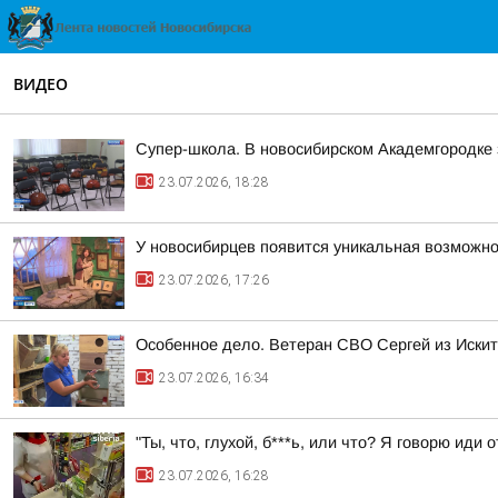
ВИДЕО
Супер-школа. В новосибирском Академгородке
23.07.2026, 18:28
У новосибирцев появится уникальная возможнос
23.07.2026, 17:26
Особенное дело. Ветеран СВО Сергей из Иски
23.07.2026, 16:34
"Ты, что, глухой, б***ь, или что? Я говорю иди 
23.07.2026, 16:28