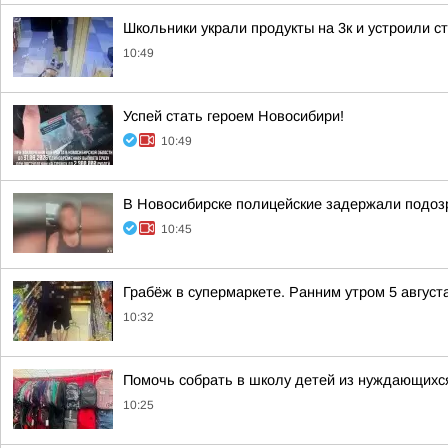
Школьники украли продукты на 3к и устроили с
10:49
Успей стать героем Новосибири!
10:49
В Новосибирске полицейские задержали подозр
10:45
Грабёж в супермаркете. Ранним утром 5 авгус
10:32
Помочь собрать в школу детей из нуждающихс
10:25