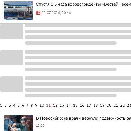
Спустя 5,5 часа корреспонденты «Вестей» все
22.07.2026, 20:46
1
2
3
4
5
6
7
8
9
10
11
12
13
14
15
16
17
18
19
20
21
22
2
В Новосибирске врачи вернули подвижность р
11:50