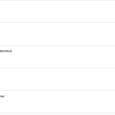
 колеса
аны