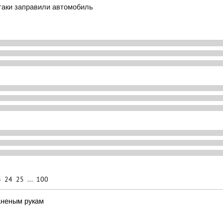
-таки заправили автомобиль
3
24
25
...
100
аненым рукам