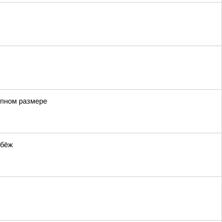
упном размере
абёж