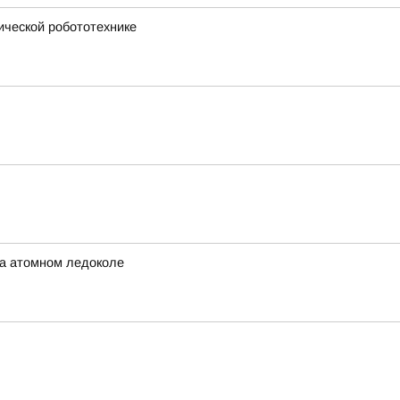
ической робототехнике
на атомном ледоколе