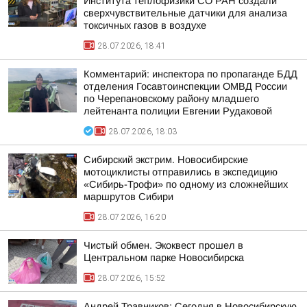
Института теплофизики СО РАН создали
сверхчувствительные датчики для анализа
токсичных газов в воздухе
28.07.2026, 18:41
Комментарий: инспектора по пропаганде БДД
отделения Госавтоинспекции ОМВД России
по Черепановскому району младшего
лейтенанта полиции Евгении Рудаковой
28.07.2026, 18:03
Сибирский экстрим. Новосибирские
мотоциклисты отправились в экспедицию
«Сибирь-Трофи» по одному из сложнейших
маршрутов Сибири
28.07.2026, 16:20
Чистый обмен. Экоквест прошел в
Центральном парке Новосибирска
28.07.2026, 15:52
Андрей Травников: Сегодня в Новосибирскую