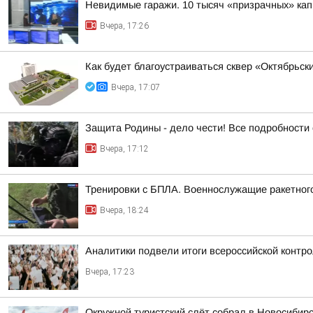
Невидимые гаражи. 10 тысяч «призрачных» кап
Вчера, 17:26
Как будет благоустраиваться сквер «Октябрьск
Вчера, 17:07
Защита Родины - дело чести! Все подробности 
Вчера, 17:12
Тренировки с БПЛА. Военнослужащие ракетного
Вчера, 18:24
Аналитики подвели итоги всероссийской контр
Вчера, 17:23
Окружной туристский слёт собрал в Новосибир