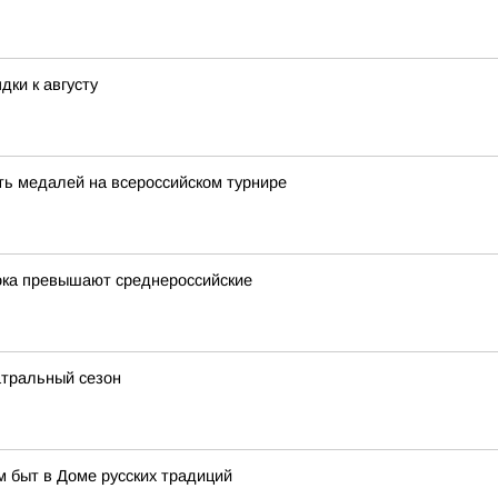
дки к августу
ть медалей на всероссийском турнире
ока превышают среднероссийские
атральный сезон
м быт в Доме русских традиций