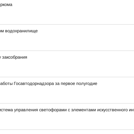
иркома
ком водохранилище
у заксобрания
аботы Госавтодорнадзора за первое полугодие
истема управления светофорами с элементами искусственного и