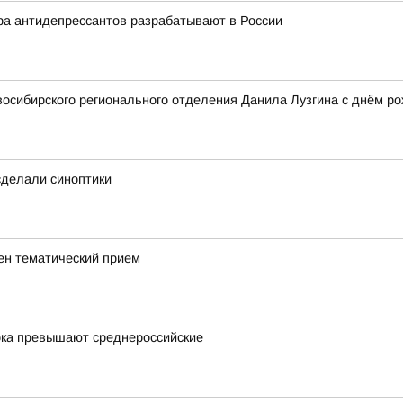
ра антидепрессантов разрабатывают в России
осибирского регионального отделения Данила Лузгина с днём ро
 сделали синоптики
ен тематический прием
ока превышают среднероссийские