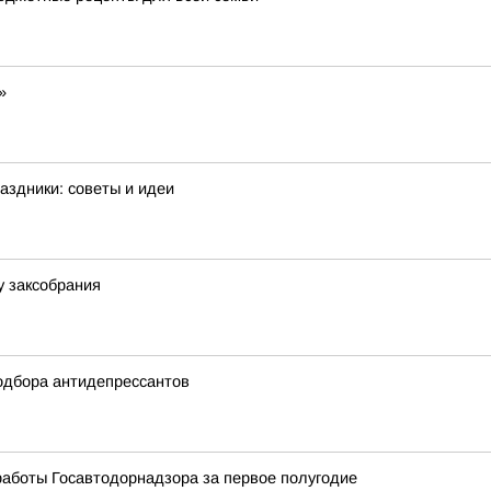
»
аздники: советы и идеи
у заксобрания
одбора антидепрессантов
работы Госавтодорнадзора за первое полугодие