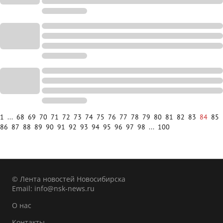
1
...
68
69
70
71
72
73
74
75
76
77
78
79
80
81
82
83
84
85
86
87
88
89
90
91
92
93
94
95
96
97
98
...
100
© Лента новостей Новосибирска
Email:
info@nsk-news.ru
О нас
Контакты