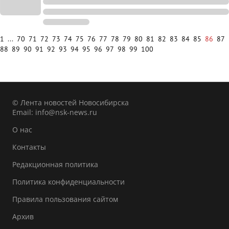
1
...
70
71
72
73
74
75
76
77
78
79
80
81
82
83
84
85
86
87
88
89
90
91
92
93
94
95
96
97
98
99
100
© Лента новостей Новосибирска
Email:
info@nsk-news.ru
О нас
Контакты
Редакционная политика
Политика конфиденциальности
Правила пользования сайтом
Архив