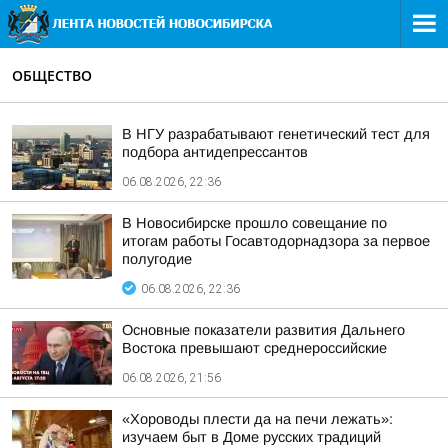
ОБЩЕСТВО
В НГУ разрабатывают генетический тест для
подбора антидепрессантов
06.08.2026, 22:36
В Новосибирске прошло совещание по
итогам работы Госавтодорнадзора за первое
полугодие
06.08.2026, 22:36
Основные показатели развития Дальнего
Востока превышают среднероссийские
06.08.2026, 21:56
«Хороводы плести да на печи лежать»:
изучаем быт в Доме русских традиций