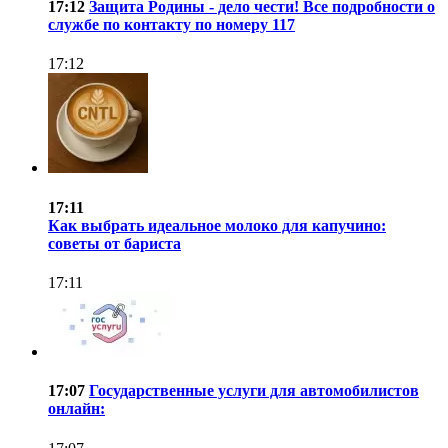
17:12
Защита Родины - дело чести! Все подробности о
службе по контакту по номеру 117
17:12
17:11
Как выбрать идеальное молоко для капучино:
советы от бариста
17:11
17:07
Государственные услуги для автомобилистов
онлайн: