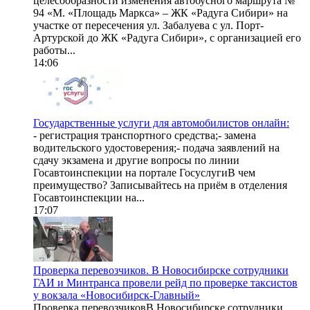
целесообразности изменения автобусного маршрута №
94 «М. «Площадь Маркса» – ЖК «Радуга Сибири» на
участке от пересечения ул. Забалуева с ул. Порт-
Артурской до ЖК «Радуга Сибири», с организацией его
работы...
14:06
Государственные услуги для автомобилистов онлайн:
- регистрация транспортного средства;- замена
водительского удостоверения;- подача заявлений на
сдачу экзамена и другие вопросы по линии
Госавтоинспекции на портале ГосуслугиВ чем
преимущество? Записывайтесь на приём в отделения
Госавтоинспекции на...
17:07
Проверка перевозчиков. В Новосибирске сотрудники
ГАИ и Минтранса провели рейд по проверке таксистов
у вокзала «Новосибирск-Главный»
Проверка перевозчиковВ Новосибирске сотрудники