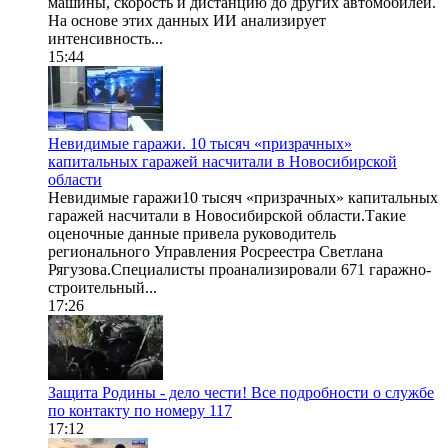
машины, скорость и дистанцию до других автомобилей.
На основе этих данных ИИ анализирует
интенсивность...
15:44
Невидимые гаражи. 10 тысяч «призрачных»
капитальных гаражей насчитали в Новосибирской
области
Невидимые гаражи10 тысяч «призрачных» капитальных
гаражей насчитали в Новосибирской области.Такие
оценочные данные привела руководитель
регионального Управления Росреестра Светлана
Рягузова.Специалисты проанализировали 671 гаражно-
строительный...
17:26
Защита Родины - дело чести! Все подробности о службе
по контакту по номеру 117
17:12