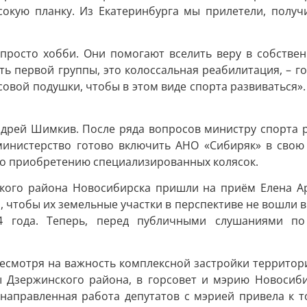
сокую планку. Из Екатеринбурга мы прилетели, получи
 просто хобби. Они помогают вселить веру в собстве
ь первой группы, это колоссальная реабилитация, – г
совой подушки, чтобы в этом виде спорта развиваться».
Андрей Шимкив. После ряда вопросов министру спорта 
 министерство готово включить АНО «Сибиряк» в свою
по приобретению специализированных колясок.
нского района Новосибирска пришли на приём Елена А
 чтобы их земельные участки в перспективе не вошли 
4 года. Теперь, перед публичными слушаниями по 
есмотря на важность комплексной застройки территор
 Дзержинского района, в горсовет и мэрию Новосибир
енаправленная работа депутатов с мэрией привела к т