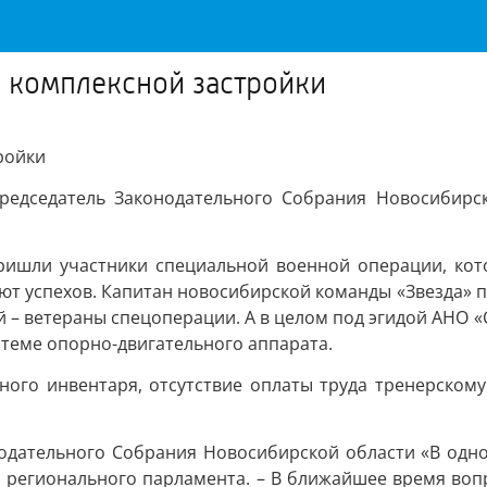
в комплексной застройки
ройки
Председатель Законодательного Собрания Новосибирс
пришли участники специальной военной операции, кот
т успехов. Капитан новосибирской команды «Звезда» по
ой – ветераны спецоперации. А в целом под эгидой АНО
теме опорно-двигательного аппарата.
ого инвентаря, отсутствие оплаты труда тренерскому 
нодательного Собрания Новосибирской области «В одн
ой регионального парламента. – В ближайшее время воп