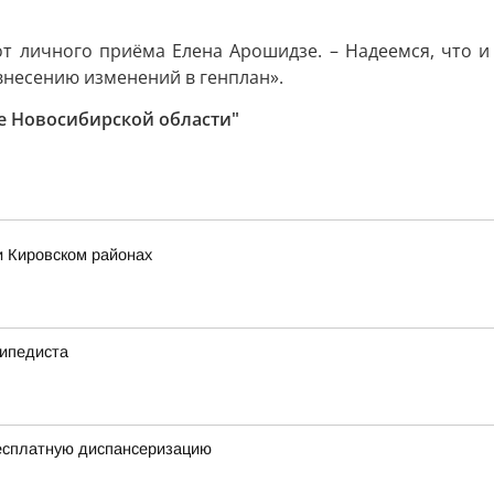
от личного приёма Елена Арошидзе. – Надеемся, что и
внесению изменений в генплан».
е Новосибирской области"
и Кировском районах
сипедиста
есплатную диспансеризацию