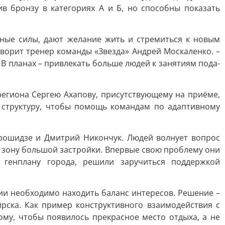
в бронзу в категориях А и Б, но способны показать
нные силы, дают желание жить и стремиться к новым
оворит тренер команды «Звезда» Андрей Москаленко. –
 В планах – привлекать больше людей к занятиям пода-
региона Сергею Ахапову, присутствующему на приёме,
 структуру, чтобы помощь командам по адаптивному
рошидзе и Дмитрий Никончук. Людей волнует вопрос
в зону большой застройки. Впервые свою проблему они
генплану города, решили заручиться поддержкой
ии необходимо находить баланс интересов. Решение –
ска. Как пример конструктивного взаимодействия с
ому, чтобы появилось прекрасное место отдыха, а не