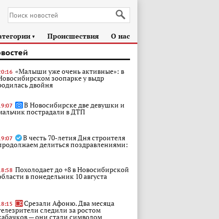
атегории
Происшествия
О нас
►
овостей
«Малыши уже очень активные»: в
20:16
Новосибирском зоопарке у выдр
родилась двойня
В Новосибирске две девушки и
19:07
мальчик пострадали в ДТП
В честь 70-летия Дня строителя
19:07
продолжаем делиться поздравлениями:
Похолодает до +8 в Новосибирской
18:58
области в понедельник 10 августа
Срезали Афоню. Два месяца
18:15
телезрители следили за ростом
кабачков — они стали символом