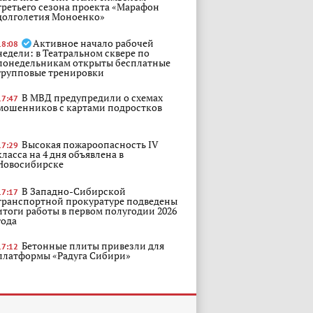
третьего сезона проекта «Марафон
долголетия Моноенко»
Активное начало рабочей
18:08
недели: в Театральном сквере по
понедельникам открыты бесплатные
групповые тренировки
В МВД предупредили о схемах
17:47
мошенников с картами подростков
Высокая пожароопасность IV
17:29
класса на 4 дня объявлена в
Новосибирске
В Западно-Сибирской
17:17
транспортной прокуратуре подведены
итоги работы в первом полугодии 2026
года
Бетонные плиты привезли для
17:12
платформы «Радуга Сибири»
В фокусе внимания:. топ-
17:07
новости за прошедшую неделю