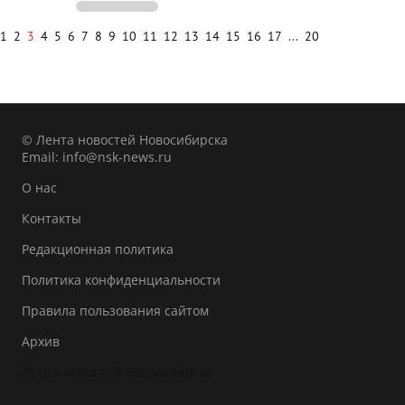
1
2
3
4
5
6
7
8
9
10
11
12
13
14
15
16
17
...
20
© Лента новостей Новосибирска
Email:
info@nsk-news.ru
О нас
Контакты
Редакционная политика
Политика конфиденциальности
Правила пользования сайтом
Архив
Лента новостей Новосибирска