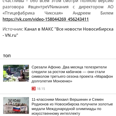
счастливы – обо всём этом смотри полною версию
разговора #вцентреVNимания с директором АО
«Птицефабрика Чикская» Андреем Билем
https://vk.com/video-158044269_456243411
Источник:
Канал в МАКС "Все новости Новосибирска
- VN.ru"
ТОП
Срезали Афоню. Два месяца телезрители
следили за ростом кабачков — они стали
символом третьего сезона проекта «Марафон
долголетия Моноенко»
18:15
11-классники Михаил Вершинин и Семен
Родионов из Новосибирска получили золотые
медали Международной олимпиады по
искусственному интеллекту