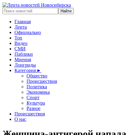
Главная
Лента
Официально
Топ
Видео
СМИ
Паблики
Мнения
Лонгриды
Категории
►
Общество
Происшествия
Политика
Экономика
Спорт
Культура
Разное
Происшествия
О нас
Женщина-антигерой напала