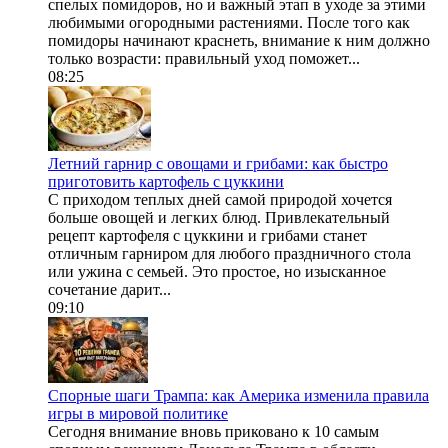
спелых помидоров, но и важный этап в уходе за этими
любимыми огородными растениями. После того как
помидоры начинают краснеть, внимание к ним должно
только возрасти: правильный уход поможет...
08:25
Летний гарнир с овощами и грибами: как быстро
приготовить картофель с цуккини
С приходом теплых дней самой природой хочется
больше овощей и легких блюд. Привлекательный
рецепт картофеля с цуккини и грибами станет
отличным гарниром для любого праздничного стола
или ужина с семьей. Это простое, но изысканное
сочетание дарит...
09:10
Спорные шаги Трампа: как Америка изменила правила
игры в мировой политике
Сегодня внимание вновь приковано к 10 самым