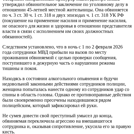
утверждил обвинительное заключение по уголовному делу в
отношении 45-летней местной жительницы. Она обвиняется
по ч. 3 ст. 30 ч. 1 ст. 318 и двух эпизодах ч. 1 ст. 318 УК РФ
(покушение на применение насилия и применение насилия,
не опасного для жизни и здоровья в отношении представителя
власти в связи с исполнением им своих должностных
обязанностей).
Следствием установлено, что в ночь с 1 по 2 февраля 2026
года сотрудники МВД прибыли на вызов по месту
проживания обвиняемой с целью проверки сообщения,
поступившего в дежурную часть о нарушении режима
тишины и покоя.
Находясь в состоянии алкогольного опьянения и будучи
недовольной законными действиями сотрудников полиции,
женщина попыталась нанести одному из сотрудников удар со
спины в область головы. Однако ее противоправные действия
были своевременно пресечены находившимся рядом
полицейским, который зафиксировал ей руки.
Не сумев довести свой преступный умысел до конца,
обвиняемая переключила агрессию на вмешавшегося
сотрудника и, оказывая сопротивление, укусила его за правую
кисть.