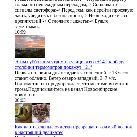
только по пешеходным переходам;-> Соблюдайте
сигналы светофора;-> Перед тем, как перейти проезжую
часть, убедитесь в безопасности;-> Не выходите из-за
препятствий;-> Отложите гаджеты;-> Будьте
заметными...
10:09
Этим субботним утром на улице всего +14°, к обеду
столбики термометров покажут +21°
Первая половина дня ожидается солнечной, с 13 часов
станет облачно. Ветер северо-западный, 3–7 м/c.
Гидрометцентр предупреждает, что местами возможны
грозы.Подписывайтесь на канал Новосибирские
новости в...
08:03
Как картофельные очистки превращают озимый чеснок
в настоящий деликатес