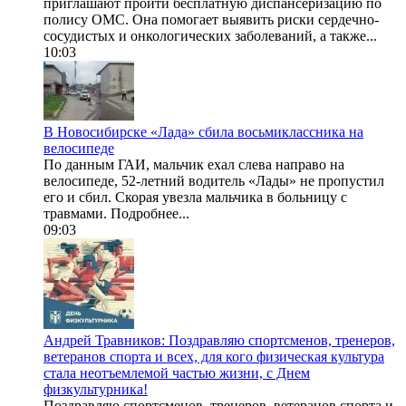
приглашают пройти бесплатную диспансеризацию по
полису ОМС. Она помогает выявить риски сердечно-
сосудистых и онкологических заболеваний, а также...
10:03
В Новосибирске «Лада» сбила восьмиклассника на
велосипеде
По данным ГАИ, мальчик ехал слева направо на
велосипеде, 52-летний водитель «Лады» не пропустил
его и сбил. Скорая увезла мальчика в больницу с
травмами. Подробнее...
09:03
Андрей Травников: Поздравляю спортсменов, тренеров,
ветеранов спорта и всех, для кого физическая культура
стала неотъемлемой частью жизни, с Днем
физкультурника!
Поздравляю спортсменов, тренеров, ветеранов спорта и