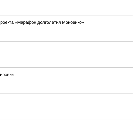
 проекта «Марафон долголетия Моноенко»
нировки