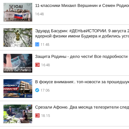
11-классники Михаил Вершинин и Семен Родио
16:48
Эдуард Басурин: #ДЕНЬвИСТОРИИ. 9 августа 2
ядерной физики имени Будкера и добились усто
11:48
Защита Родины - дело чести! Все подробности 
16:48
В фокусе внимания:. топ-новости за прошедш
17:06
Срезали Афоню. Два месяца телезрители след
18:15