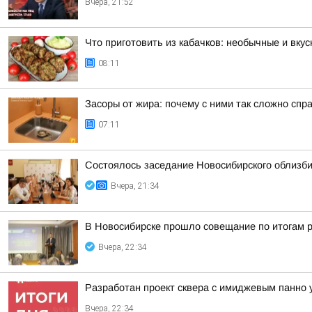
Вчера, 21:52
Что приготовить из кабачков: необычные и вку
08:11
Засоры от жира: почему с ними так сложно спр
07:11
Состоялось заседание Новосибирского облизб
Вчера, 21:34
В Новосибирске прошло совещание по итогам р
Вчера, 22:34
Разработан проект сквера с имиджевым панно 
Вчера, 22:34