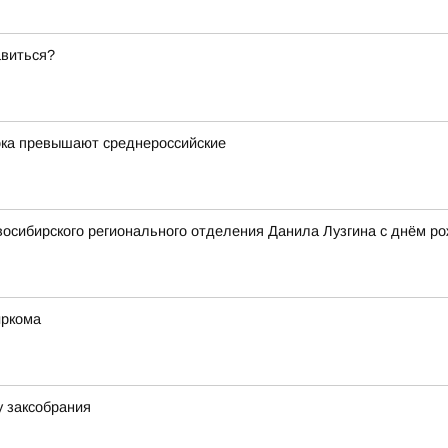
авиться?
ока превышают среднероссийские
осибирского регионального отделения Данила Лузгина с днём ро
иркома
у заксобрания