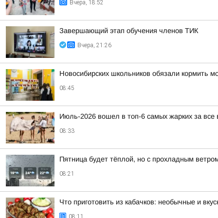
Вчера, 18:52
Завершающий этап обучения членов ТИК
Вчера, 21:26
Новосибирских школьников обязали кормить мо
08:45
Июль-2026 вошел в топ-6 самых жарких за все
08:33
Пятница будет тёплой, но с прохладным ветро
08:21
Что приготовить из кабачков: необычные и вку
08:11