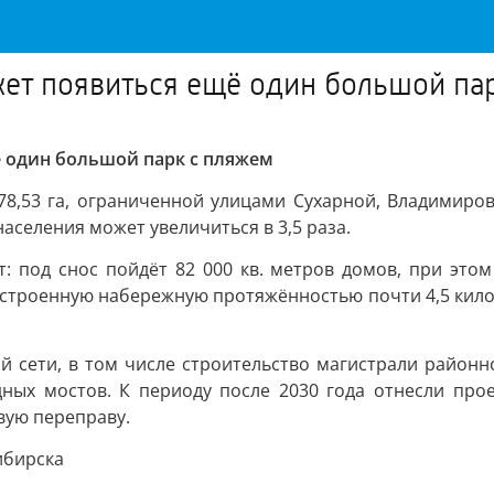
ет появиться ещё один большой па
 один большой парк с пляжем
78,53 га, ограниченной улицами Сухарной, Владимиров
 населения может увеличиться в 3,5 раза.
т: под снос пойдёт 82 000 кв. метров домов, при это
оустроенную набережную протяжённостью почти 4,5 кило
й сети, в том числе строительство магистрали районн
дных мостов. К периоду после 2030 года отнесли прое
вую переправу.
ибирска