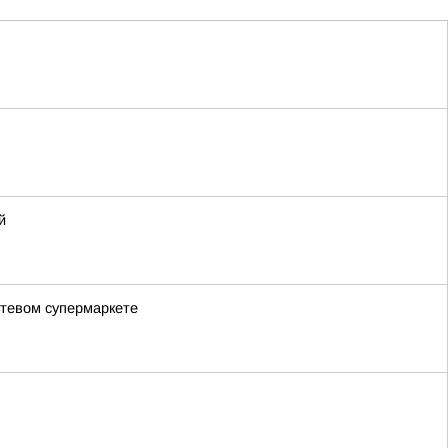
й
етевом супермаркете